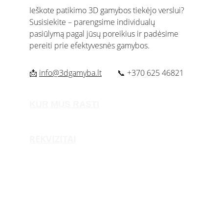
Ieškote patikimo 3D gamybos tiekėjo verslui? 
Susisiekite – parengsime individualų 
pasiūlymą pagal jūsų poreikius ir padėsime 
pereiti prie efektyvesnės gamybos.
📩 
info@3dgamyba.lt
  📞 +370 625 46821
KUR MUS RASTI
Dariaus ir Girėno g. 149 (9 kab.) Vilnius
REKVIZITAI
UAB "3D Gamyba"
Įmonės kodas:
 305950205
PVM mokėtojo kodas:
 LT100014569118
Adresas:
 Dariaus ir Girėno g. 149, Vilnius