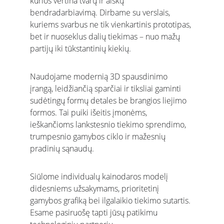
kurios vertina tvarų ir aiškų 
bendradarbiavimą. Dirbame su verslais, 
kuriems svarbus ne tik vienkartinis prototipas, 
bet ir nuoseklus dalių tiekimas – nuo mažų 
partijų iki tūkstantinių kiekių.
Naudojame modernią 3D spausdinimo 
įrangą, leidžiančią sparčiai ir tiksliai gaminti 
sudėtingų formų detales be brangios liejimo 
formos. Tai puiki išeitis įmonėms, 
ieškančioms lankstesnio tiekimo sprendimo, 
trumpesnio gamybos ciklo ir mažesnių 
pradinių sąnaudų.
Siūlome individualų kainodaros modelį 
didesniems užsakymams, prioritetinį 
gamybos grafiką bei ilgalaikio tiekimo sutartis. 
Esame pasiruošę tapti jūsų patikimu 