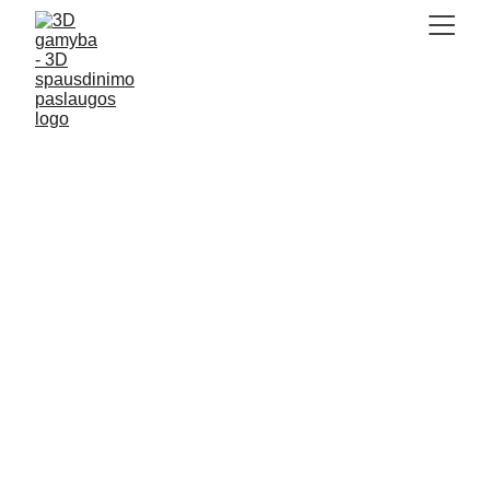
Ilgalaikis 3D 
gamybos 
sprendimas 
verslui