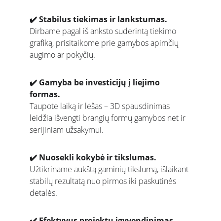
✔️ Stabilus tiekimas ir lankstumas.
Dirbame pagal iš anksto suderintą tiekimo 
grafiką, prisitaikome prie gamybos apimčių 
augimo ar pokyčių.
✔️ Gamyba be investicijų į liejimo 
formas.
Taupote laiką ir lėšas – 3D spausdinimas 
leidžia išvengti brangių formų gamybos net ir 
serijiniam užsakymui.
✔️ Nuosekli kokybė ir tikslumas.
Užtikriname aukštą gaminių tikslumą, išlaikant 
stabilų rezultatą nuo pirmos iki paskutinės 
detalės.
✔️ Efektyvus projektų įgyvendinimas.