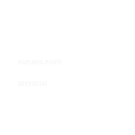
KUR MUS RASTI
Dariaus ir Girėno g. 149 (9 kab.) Vilnius
REKVIZITAI
UAB "3D Gamyba"
Įmonės kodas:
 305950205
PVM mokėtojo kodas:
 LT100014569118
Adresas:
 Dariaus ir Girėno g. 149, Vilnius
Sąskaita:
 LT647300010170335754