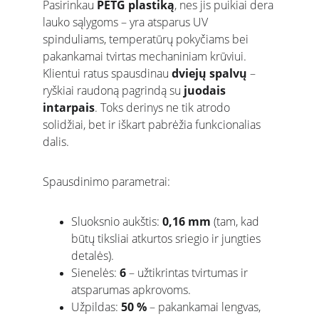
Pasirinkau 
PETG plastiką
, nes jis puikiai dera 
lauko sąlygoms – yra atsparus UV 
spinduliams, temperatūrų pokyčiams bei 
pakankamai tvirtas mechaniniam krūviui.
Klientui ratus spausdinau 
dviejų spalvų
 – 
ryškiai raudoną pagrindą su 
juodais 
intarpais
. Toks derinys ne tik atrodo 
solidžiai, bet ir iškart pabrėžia funkcionalias 
dalis.
Spausdinimo parametrai:
Sluoksnio aukštis: 
0,16 mm
 (tam, kad 
būtų tiksliai atkurtos sriegio ir jungties 
detalės).
Sienelės: 
6
 – užtikrintas tvirtumas ir 
atsparumas apkrovoms.
Užpildas: 
50 %
 – pakankamai lengvas, 