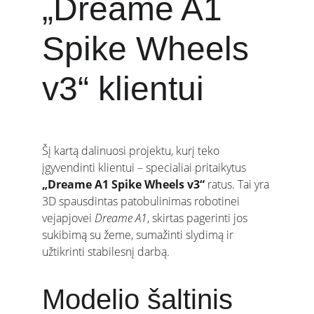
„Dreame A1 
Spike Wheels 
v3“ klientui
Šį kartą dalinuosi projektu, kurį teko 
įgyvendinti klientui – specialiai pritaikytus 
„Dreame A1 Spike Wheels v3“
 ratus. Tai yra 
3D spausdintas patobulinimas robotinei 
vejapjovei 
Dreame A1
, skirtas pagerinti jos 
sukibimą su žeme, sumažinti slydimą ir 
užtikrinti stabilesnį darbą.
Modelio šaltinis