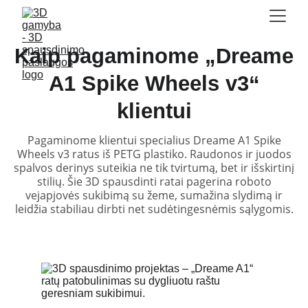
Kaip pagaminome „Dreame
A1 Spike Wheels v3“
klientui
Pagaminome klientui specialius Dreame A1 Spike
Wheels v3 ratus iš PETG plastiko. Raudonos ir juodos
spalvos derinys suteikia ne tik tvirtumą, bet ir išskirtinį
stilių. Šie 3D spausdinti ratai pagerina roboto
vejapjovės sukibimą su žeme, sumažina slydimą ir
leidžia stabiliau dirbti net sudėtingesnėmis sąlygomis.